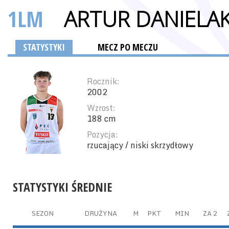
1LM
ARTUR DANIELA
STATYSTYKI
MECZ PO MECZU
Rocznik:
2002
Wzrost:
188 cm
Pozycja:
rzucający / niski skrzydłowy
STATYSTYKI ŚREDNIE
SEZON
DRUŻYNA
M
PKT
MIN
ZA 2