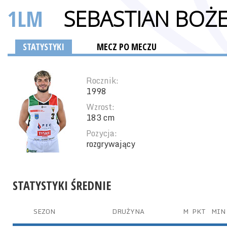
1LM
SEBASTIAN BOŻ
STATYSTYKI
MECZ PO MECZU
Rocznik:
1998
Wzrost:
183 cm
Pozycja:
rozgrywający
STATYSTYKI ŚREDNIE
SEZON
DRUŻYNA
M
PKT
MIN