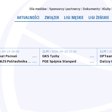
Dla mediów
Sponsorzy i partnerzy
Dokumenty
Kluby
AKTUALNOŚCI
ZWIĄZEK
LIGI MĘSKIE
LIGI ŻEŃSKIE
6-09-19 18:00
1LM
| 2026-09-20 15:00
1LM
| 2
ket Poznań
GKS Tychy
OPTeam
---
---
Weegree AZS Politechnika Opolska
PGE Spójnia Stargard
---
---