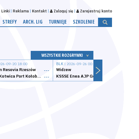
Linki
Reklama
Kontakt
Zaloguj się
Zarejestruj konto
STREFY
ARCH. LIG
TURNIEJE
SZKOLENIE
WSZYSTKIE ROZGRYWKI
026-09-20 18:00
BLK
| 2026-09-26 00:00
BLK
| 
 Resovia Rzeszów
Widzew
Wisła
---
---
Datzzy Kotwica Port Kołobrzeg
KSSSE Enea AJP Gorzów Wielkopolski
1KS Ś
---
---