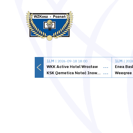
1LM
| 2026-09-18 18:00
1LM
| 202
WKK Active Hotel Wrocław
Enea Bas
---
KSK Qemetica Noteć Inowrocław
---