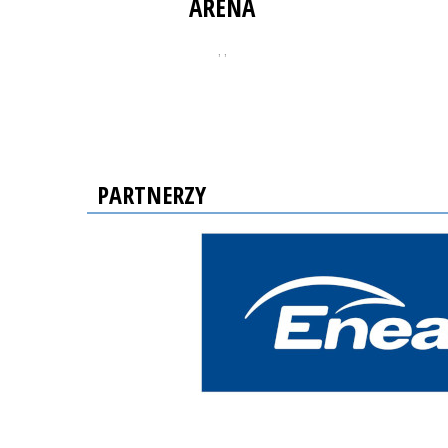
ARENA
, ,
PARTNERZY