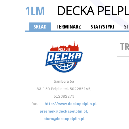
1LM
DECKA PELPL
SKŁAD
TERMINARZ
STATYSTYKI
S
T
Sambora 5a
83-130 Pelplin tel. 502285165,
512382273
fax. ---
http://www.deckapelplin.pl
przemek@deckapelplin.pl,
biuro@deckapelplin.pl