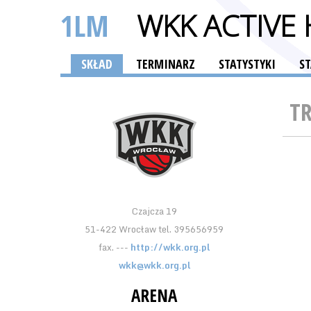
1LM
WKK ACTIVE
SKŁAD
TERMINARZ
STATYSTYKI
S
T
Czajcza 19
51-422 Wrocław tel. 395656959
fax. ---
http://wkk.org.pl
wkk@wkk.org.pl
ARENA