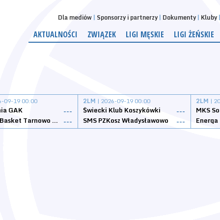
Dla mediów
Sponsorzy i partnerzy
Dokumenty
Kluby
AKTUALNOŚCI
ZWIĄZEK
LIGI MĘSKIE
LIGI ŻEŃSKIE
6-09-19 00:00
2LM
| 2026-09-19 00:00
2LM
| 2
nia GAK
Świecki Klub Koszykówki
---
---
Tarnovia Basket Tarnowo Podgórne
SMS PZKosz Władysławowo
Energa 
---
---