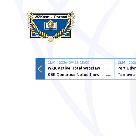
1LM
| 2026-09-18 18:00
2LM
| 202
WKK Active Hotel Wrocław
Port Gdy
---
KSK Qemetica Noteć Inowrocław
---