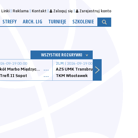
Linki
Reklama
Kontakt
Zaloguj się
Zarejestruj konto
STREFY
ARCH. LIG
TURNIEJE
SZKOLENIE
WSZYSTKIE ROZGRYWKI
026-09-19 00:00
2LM
| 2026-09-19 00:00
2LM
|
MKS Sokół Marbo Międzychód
AZS UMK Transbruk Toruń
Żak I
---
---
Trefl II Sopot
TKM Włocławek
Astor
---
---