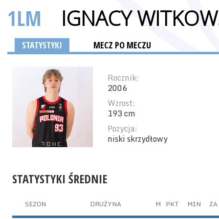
1LM
IGNACY WITKOW
STATYSTYKI
MECZ PO MECZU
Rocznik:
2006
Wzrost:
193 cm
Pozycja:
niski skrzydłowy
STATYSTYKI ŚREDNIE
SEZON
DRUŻYNA
M
PKT
MIN
ZA