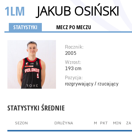
1LM
JAKUB OSIŃSKI
STATYSTYKI
MECZ PO MECZU
Rocznik:
2005
Wzrost:
193 cm
Pozycja:
rozgrywający / rzucający
STATYSTYKI ŚREDNIE
SEZON
DRUŻYNA
M
PKT
MIN
ZA