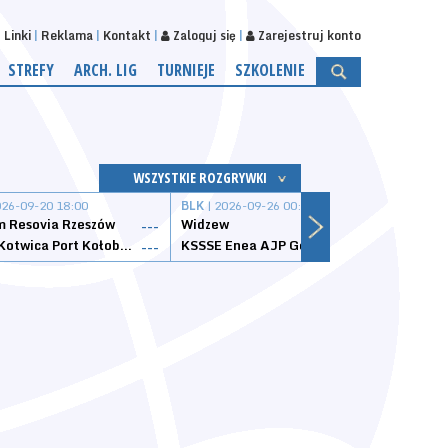
Linki
Reklama
Kontakt
Zaloguj się
Zarejestruj konto
STREFY
ARCH. LIG
TURNIEJE
SZKOLENIE
WSZYSTKIE ROZGRYWKI
026-09-20 18:00
BLK
| 2026-09-26 00:00
BLK
| 
 Resovia Rzeszów
Widzew
Wisła
---
---
Datzzy Kotwica Port Kołobrzeg
KSSSE Enea AJP Gorzów Wielkopolski
1KS Ś
---
---