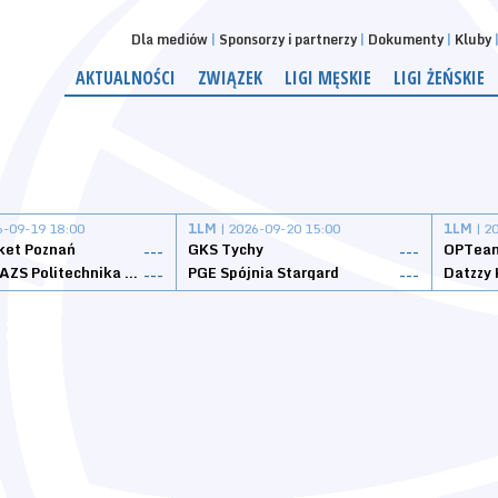
Dla mediów
Sponsorzy i partnerzy
Dokumenty
Kluby
AKTUALNOŚCI
ZWIĄZEK
LIGI MĘSKIE
LIGI ŻEŃSKIE
6-09-19 18:00
1LM
| 2026-09-20 15:00
1LM
| 2
ket Poznań
GKS Tychy
OPTeam
---
---
Weegree AZS Politechnika Opolska
PGE Spójnia Stargard
---
---