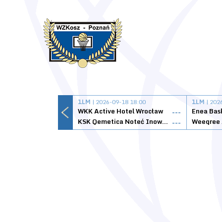
1LM
| 2026-09-18 18:00
1LM
| 202
WKK Active Hotel Wrocław
Enea Bas
---
KSK Qemetica Noteć Inowrocław
---