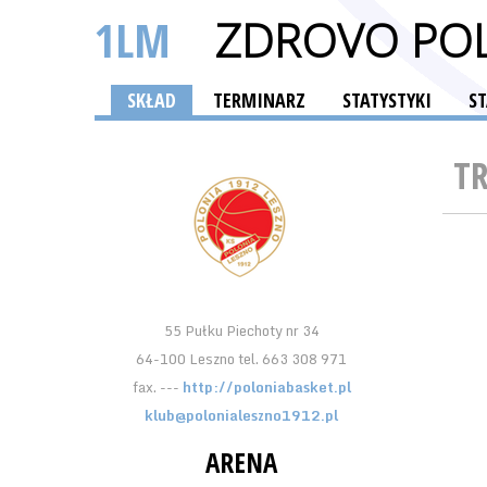
1LM
ZDROVO POL
SKŁAD
TERMINARZ
STATYSTYKI
S
T
55 Pułku Piechoty nr 34
64-100 Leszno tel. 663 308 971
fax. ---
http://poloniabasket.pl
klub@polonialeszno1912.pl
ARENA