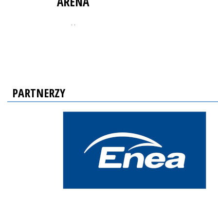
ARENA
, ,
PARTNERZY