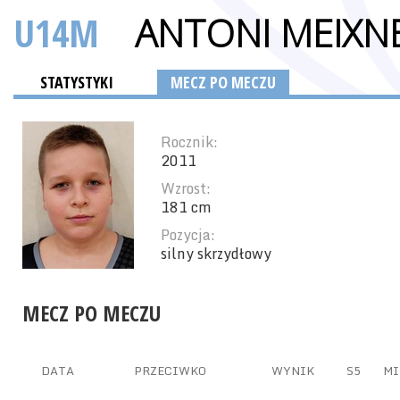
U14M
ANTONI MEIXN
STATYSTYKI
MECZ PO MECZU
Rocznik:
2011
Wzrost:
181 cm
Pozycja:
silny skrzydłowy
MECZ PO MECZU
DATA
PRZECIWKO
WYNIK
S5
MI