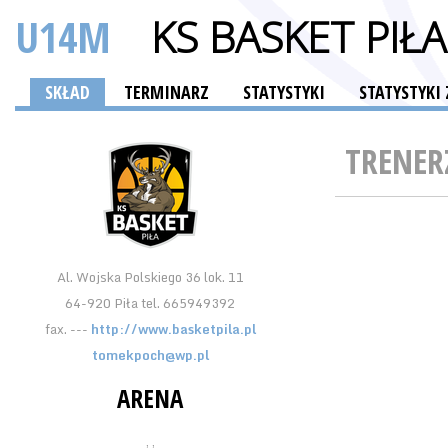
U14M
KS BASKET PIŁA
SKŁAD
TERMINARZ
STATYSTYKI
STATYSTYK
TRENER
Al. Wojska Polskiego 36 lok. 11
64-920 Piła tel. 665949392
fax. ---
http://www.basketpila.pl
tomekpoch@wp.pl
ARENA
, ,