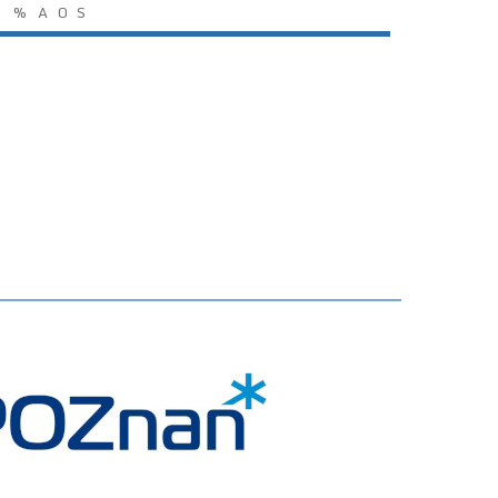
%
A
O
S