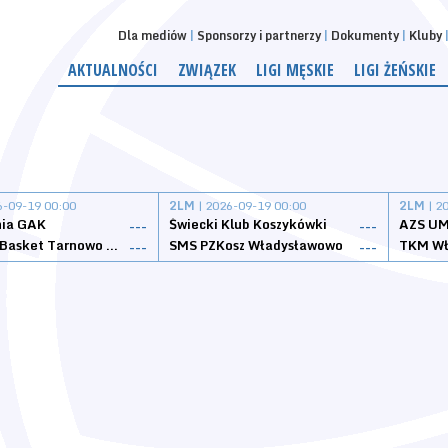
Dla mediów
Sponsorzy i partnerzy
Dokumenty
Kluby
AKTUALNOŚCI
ZWIĄZEK
LIGI MĘSKIE
LIGI ŻEŃSKIE
6-09-19 00:00
2LM
| 2026-09-19 00:00
2LM
| 2
nia GAK
Świecki Klub Koszykówki
AZS UM
---
---
Tarnovia Basket Tarnowo Podgórne
SMS PZKosz Władysławowo
TKM Wł
---
---