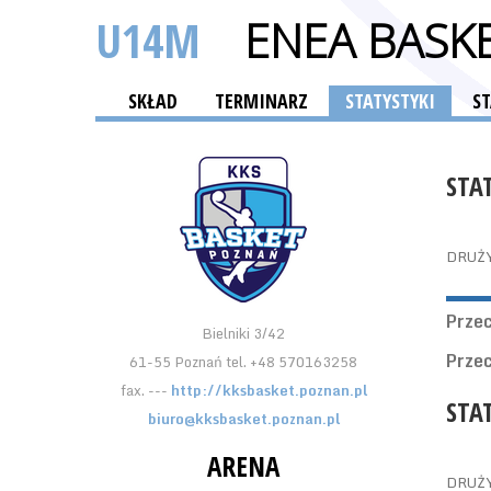
U14M
ENEA BASKE
SKŁAD
TERMINARZ
STATYSTYKI
S
STA
DRUŻ
Prze
Bielniki 3/42
Prze
61-55 Poznań tel. +48 570163258
fax. ---
http://kksbasket.poznan.pl
STA
biuro@kksbasket.poznan.pl
ARENA
DRUŻ