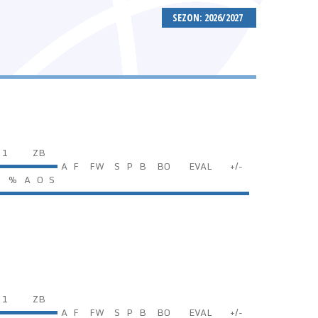
SEZON: 2026/2027
 1
ZB
A
F
FW
S
P
B
BO
EVAL
+/-
%
A
O
S
 1
ZB
A
F
FW
S
P
B
BO
EVAL
+/-