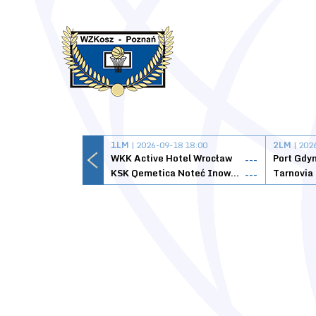
1LM
| 2026-09-18 18:00
2LM
| 202
WKK Active Hotel Wrocław
Port Gdy
---
KSK Qemetica Noteć Inowrocław
---