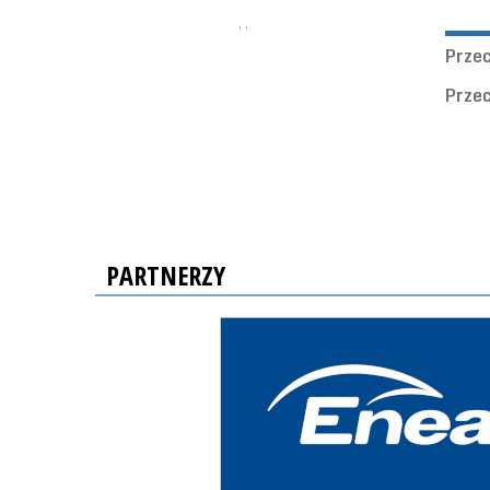
, ,
Prze
Prze
PARTNERZY