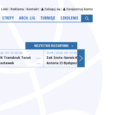
Linki
Reklama
Kontakt
Zaloguj się
Zarejestruj konto
STREFY
ARCH. LIG
TURNIEJE
SZKOLENIE
WSZYSTKIE ROZGRYWKI
026-09-19 00:00
2LM
| 2026-09-19 00:00
2LM
|
K Transbruk Toruń
Żak Insta-Serwis Koszalin
Energ
---
---
ocławek
Astoria II Bydgoszcz
Sklep
---
---