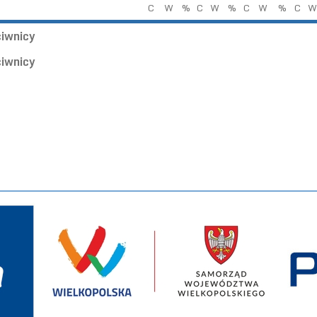
C
W
%
C
W
%
C
W
%
C
W
ciwnicy
ciwnicy