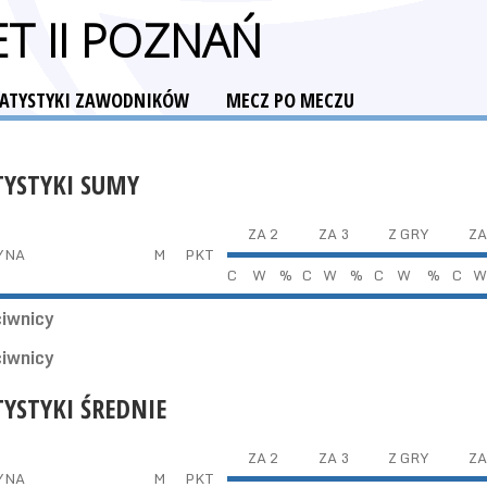
T II POZNAŃ
TATYSTYKI ZAWODNIKÓW
MECZ PO MECZU
TYSTYKI SUMY
ZA 2
ZA 3
Z GRY
ZA
YNA
M
PKT
C
W
%
C
W
%
C
W
%
C
W
ciwnicy
ciwnicy
TYSTYKI ŚREDNIE
ZA 2
ZA 3
Z GRY
ZA
YNA
M
PKT