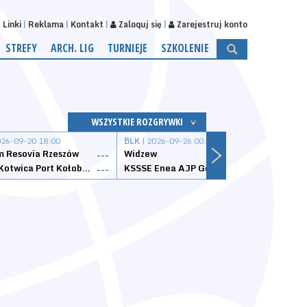
Linki
Reklama
Kontakt
Zaloguj się
Zarejestruj konto
STREFY
ARCH. LIG
TURNIEJE
SZKOLENIE
WSZYSTKIE ROZGRYWKI
026-09-20 18:00
BLK
| 2026-09-26 00:00
BLK
| 
 Resovia Rzeszów
Widzew
Wisła
---
---
Datzzy Kotwica Port Kołobrzeg
KSSSE Enea AJP Gorzów Wielkopolski
1KS Ś
---
---