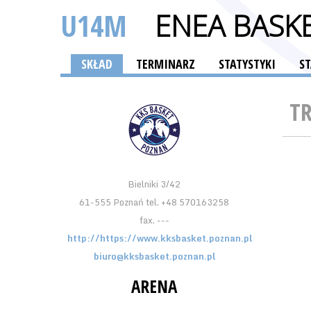
U14M
ENEA BASKE
SKŁAD
TERMINARZ
STATYSTYKI
S
T
Bielniki 3/42
61-555 Poznań tel. +48 570163258
fax. ---
http://https://www.kksbasket.poznan.pl
biuro@kksbasket.poznan.pl
ARENA