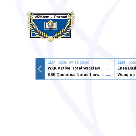
1LM
| 2026-09-18 18:00
1LM
| 202
WKK Active Hotel Wrocław
Enea Bas
---
KSK Qemetica Noteć Inowrocław
---