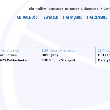
Dla mediów
Sponsorzy i partnerzy
Dokumenty
Kluby
AKTUALNOŚCI
ZWIĄZEK
LIGI MĘSKIE
LIGI ŻEŃSKIE
6-09-19 18:00
1LM
| 2026-09-20 15:00
1LM
| 2
ket Poznań
GKS Tychy
OPTeam
---
---
Weegree AZS Politechnika Opolska
PGE Spójnia Stargard
---
---