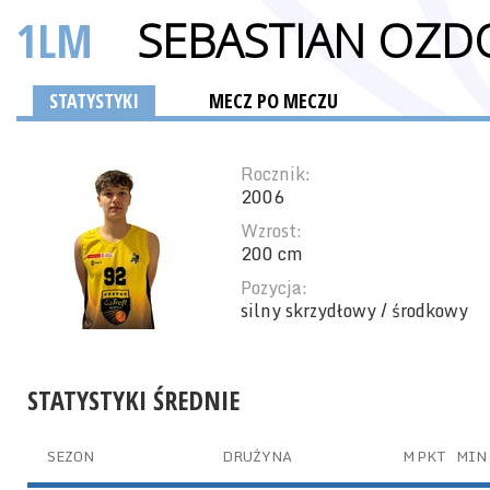
1LM
SEBASTIAN OZD
STATYSTYKI
MECZ PO MECZU
Rocznik:
2006
Wzrost:
200 cm
Pozycja:
silny skrzydłowy / środkowy
STATYSTYKI ŚREDNIE
SEZON
DRUŻYNA
M
PKT
MIN