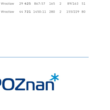
l Wrocław
29
425
867:57
165
2
89/163
51
l Wrocław
44
721
1450:11
280
2
155/229
80