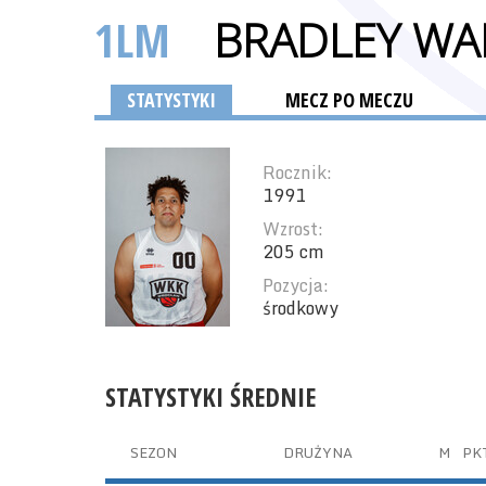
1LM
BRADLEY W
STATYSTYKI
MECZ PO MECZU
Rocznik:
1991
Wzrost:
205 cm
Pozycja:
środkowy
STATYSTYKI ŚREDNIE
SEZON
DRUŻYNA
M
PK