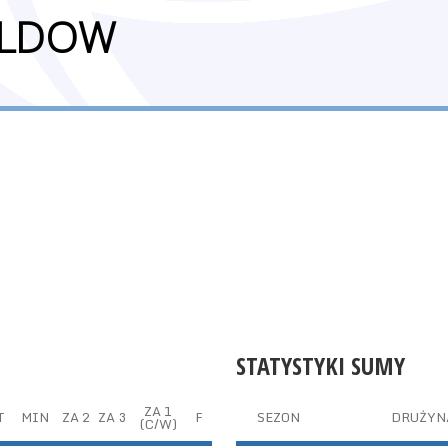
ALDOW
STATYSTYKI SUMY
ZA 1
T
MIN
ZA 2
ZA 3
F
SEZON
DRUŻYN
(C/W)