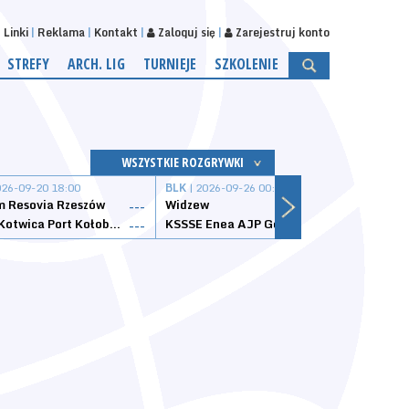
Linki
Reklama
Kontakt
Zaloguj się
Zarejestruj konto
STREFY
ARCH. LIG
TURNIEJE
SZKOLENIE
WSZYSTKIE ROZGRYWKI
026-09-20 18:00
BLK
| 2026-09-26 00:00
BLK
| 
 Resovia Rzeszów
Widzew
Wisła
---
---
Datzzy Kotwica Port Kołobrzeg
KSSSE Enea AJP Gorzów Wielkopolski
1KS Ś
---
---