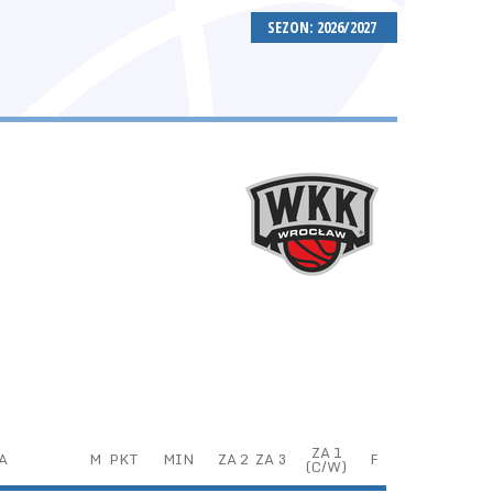
SEZON: 2026/2027
ZA 1
A
M
PKT
MIN
ZA 2
ZA 3
F
(C/W)