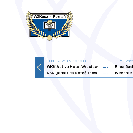
1LM
| 2026-09-18 18:00
1LM
| 202
WKK Active Hotel Wrocław
Enea Bas
---
KSK Qemetica Noteć Inowrocław
---