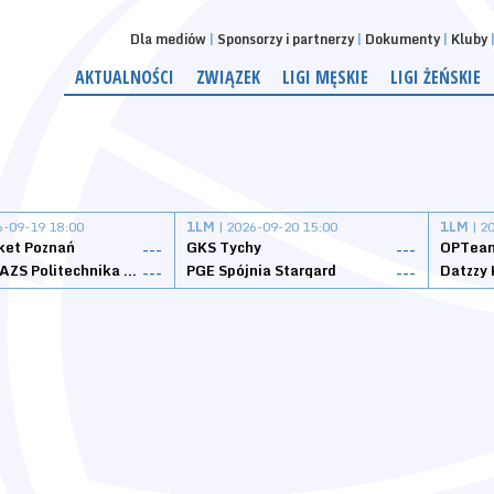
Dla mediów
Sponsorzy i partnerzy
Dokumenty
Kluby
AKTUALNOŚCI
ZWIĄZEK
LIGI MĘSKIE
LIGI ŻEŃSKIE
6-09-19 18:00
1LM
| 2026-09-20 15:00
1LM
| 2
ket Poznań
GKS Tychy
OPTeam
---
---
Weegree AZS Politechnika Opolska
PGE Spójnia Stargard
---
---