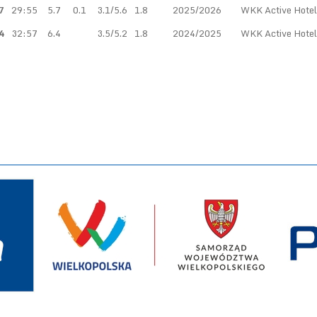
7
29:55
5.7
0.1
3.1/5.6
1.8
2025/2026
WKK Active Hote
4
32:57
6.4
3.5/5.2
1.8
2024/2025
WKK Active Hote