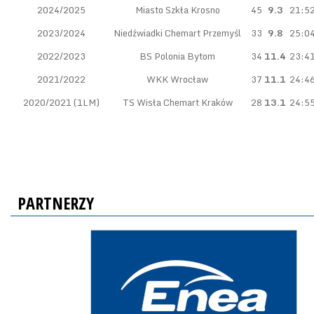
2024/2025
Miasto Szkła Krosno
45
9.3
21:5
2023/2024
Niedźwiadki Chemart Przemyśl
33
9.8
25:0
2022/2023
BS Polonia Bytom
34
11.4
23:4
2021/2022
WKK Wrocław
37
11.1
24:4
2020/2021 (1LM)
TS Wisła Chemart Kraków
28
13.1
24:5
PARTNERZY