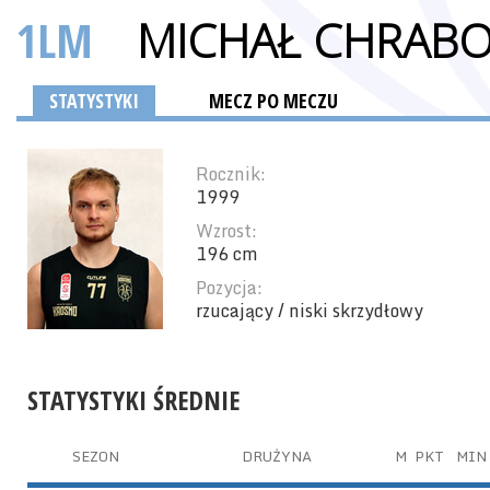
1LM
MICHAŁ CHRAB
STATYSTYKI
MECZ PO MECZU
Rocznik:
1999
Wzrost:
196 cm
Pozycja:
rzucający / niski skrzydłowy
STATYSTYKI ŚREDNIE
SEZON
DRUŻYNA
M
PKT
MIN