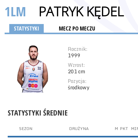
1LM
PATRYK KĘDEL
STATYSTYKI
MECZ PO MECZU
Rocznik:
1999
Wzrost:
201 cm
Pozycja:
środkowy
STATYSTYKI ŚREDNIE
SEZON
DRUŻYNA
M
PKT
MI