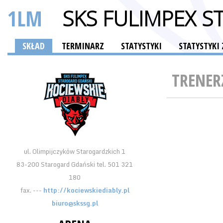
1LM
SKS FULIMPEX 
SKŁAD
TERMINARZ
STATYSTYKI
STATYSTYK
TRENER
ul. Olimpijczyków Starogardzkich 1
83-200 Starogard Gdański tel. 501 321
180
fax. ---
http://kociewskiediably.pl
biuro@skssg.pl