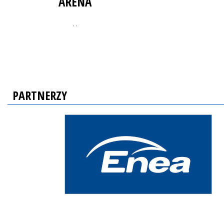
ARENA
, ,
PARTNERZY