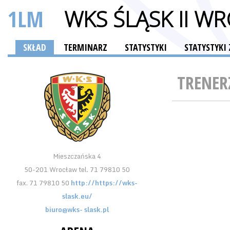
1LM
WKS ŚLĄSK II W
SKŁAD
TERMINARZ
STATYSTYKI
STATYSTYK
TRENER
Mieszczańska 4
50-201 Wrocław tel. 71 79810 50
fax. 71 79810 50
http://https://wks-
slask.eu/
biuro@wks- slask.pl