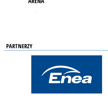
ARENA
, ,
PARTNERZY