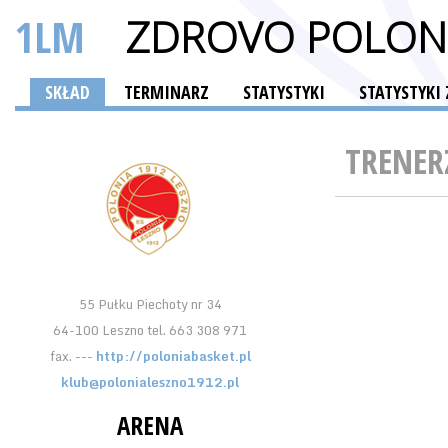
1LM
ZDROVO POLONI
SKŁAD
TERMINARZ
STATYSTYKI
STATYSTYK
TRENER
55 Pułku Piechoty nr 34
64-100 Leszno tel. 663 308 971
fax. ---
http://poloniabasket.pl
klub@polonialeszno1912.pl
ARENA