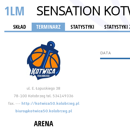
1LM
SENSATION KOT
SKŁAD
TERMINARZ
STATYSTYKI
STATYSTYK
DATA
ul. E. Łopuskiego 38
78-100 Kołobrzeg tel. 534149336
fax. ---
http://kotwica50.kolobrzeg.pl
biuro@kotwica50.kolobrzeg.pl
ARENA