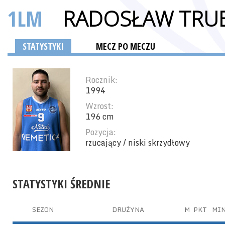
1LM
RADOSŁAW TRU
STATYSTYKI
MECZ PO MECZU
Rocznik:
1994
Wzrost:
196 cm
Pozycja:
rzucający / niski skrzydłowy
STATYSTYKI ŚREDNIE
SEZON
DRUŻYNA
M
PKT
MI