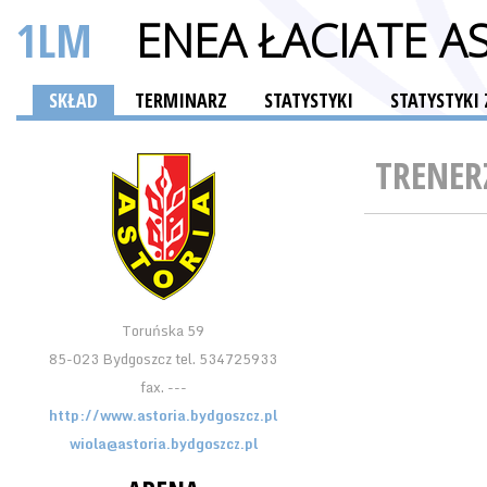
1LM
ENEA ŁACIATE 
SKŁAD
TERMINARZ
STATYSTYKI
STATYSTYK
TRENER
Toruńska 59
85-023 Bydgoszcz tel. 534725933
fax. ---
http://www.astoria.bydgoszcz.pl
wiola@astoria.bydgoszcz.pl