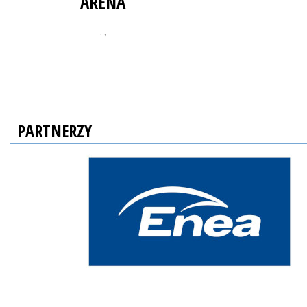
ARENA
, ,
PARTNERZY