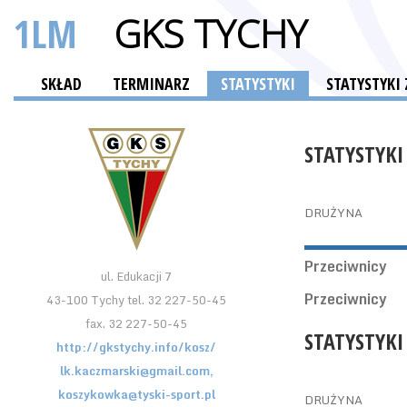
1LM
GKS TYCHY
SKŁAD
TERMINARZ
STATYSTYKI
STATYSTYK
STATYSTYKI
DRUŻYNA
Przeciwnicy
ul. Edukacji 7
Przeciwnicy
43-100 Tychy tel. 32 227-50-45
fax. 32 227-50-45
STATYSTYKI
http://gkstychy.info/kosz/
lk.kaczmarski@gmail.com,
koszykowka@tyski-sport.pl
DRUŻYNA