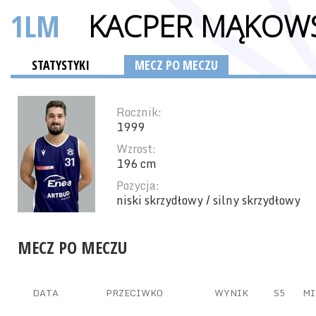
1LM
KACPER MĄKOWS
STATYSTYKI
MECZ PO MECZU
Rocznik:
1999
Wzrost:
196 cm
Pozycja:
niski skrzydłowy / silny skrzydłowy
MECZ PO MECZU
DATA
PRZECIWKO
WYNIK
S5
MI