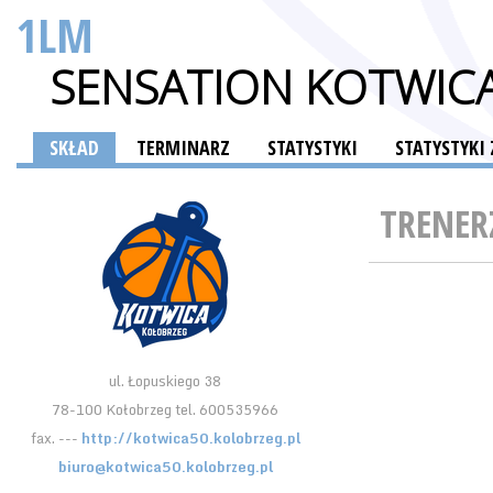
1LM
SENSATION KOTWIC
SKŁAD
TERMINARZ
STATYSTYKI
STATYSTYK
TRENER
ul. Łopuskiego 38
78-100 Kołobrzeg tel. 600535966
fax. ---
http://kotwica50.kolobrzeg.pl
biuro@kotwica50.kolobrzeg.pl