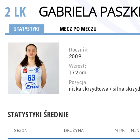
2 LK
GABRIELA PASZK
STATYSTYKI
MECZ PO MECZU
Rocznik:
2009
Wzrost:
172 cm
Pozycja:
niska skrzydłowa / silna skrzy
STATYSTYKI ŚREDNIE
SEZON
DRUŻYNA
M
PKT
MIN