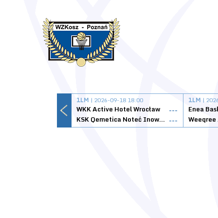
1LM
| 2026-09-18 18:00
1LM
| 202
WKK Active Hotel Wrocław
Enea Bas
---
KSK Qemetica Noteć Inowrocław
---