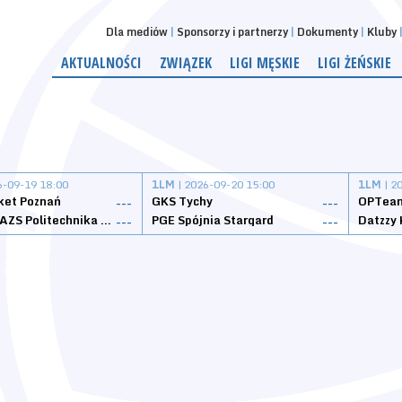
Dla mediów
Sponsorzy i partnerzy
Dokumenty
Kluby
AKTUALNOŚCI
ZWIĄZEK
LIGI MĘSKIE
LIGI ŻEŃSKIE
6-09-19 18:00
1LM
| 2026-09-20 15:00
1LM
| 2
ket Poznań
GKS Tychy
OPTeam
---
---
Weegree AZS Politechnika Opolska
PGE Spójnia Stargard
---
---