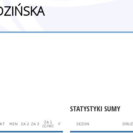
DZIŃSKA
STATYSTYKI SUMY
ZA 1
KT
MIN
ZA 2
ZA 3
F
SEZON
DRU
(C/W)