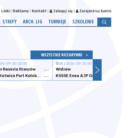
Linki
Reklama
Kontakt
Zaloguj się
Zarejestruj konto
STREFY
ARCH. LIG
TURNIEJE
SZKOLENIE
WSZYSTKIE ROZGRYWKI
026-09-20 18:00
BLK
| 2026-09-26 00:00
BLK
| 
 Resovia Rzeszów
Widzew
Wisła
---
---
Datzzy Kotwica Port Kołobrzeg
KSSSE Enea AJP Gorzów Wielkopolski
1KS Ś
---
---