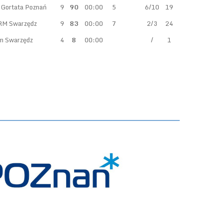
 Gortata Poznań
9
90
00:00
5
6/10
19
RM Swarzędz
9
83
00:00
7
2/3
24
rm Swarzędz
4
8
00:00
/
1