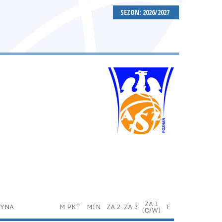
SEZON: 2026/2027
ZA 1
ŻYNA
M
PKT
MIN
ZA 2
ZA 3
F
(C/W)