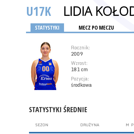
U17K
LIDIA KOŁO
STATYSTYKI
MECZ PO MECZU
Rocznik:
2009
Wzrost:
181 cm
Pozycja:
środkowa
STATYSTYKI ŚREDNIE
SEZON
DRUŻYNA
M
P