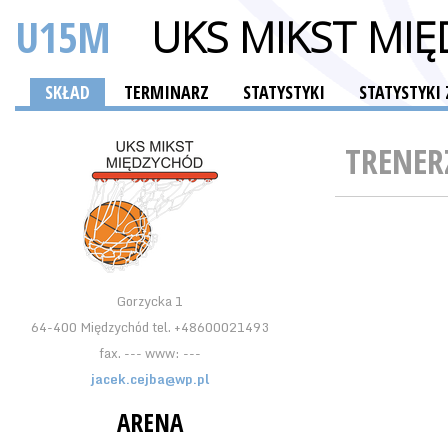
U15M
UKS MIKST MI
SKŁAD
TERMINARZ
STATYSTYKI
STATYSTYK
TRENER
Gorzycka 1
64-400 Międzychód tel. +48600021493
fax. --- www: ---
jacek.cejba@wp.pl
ARENA