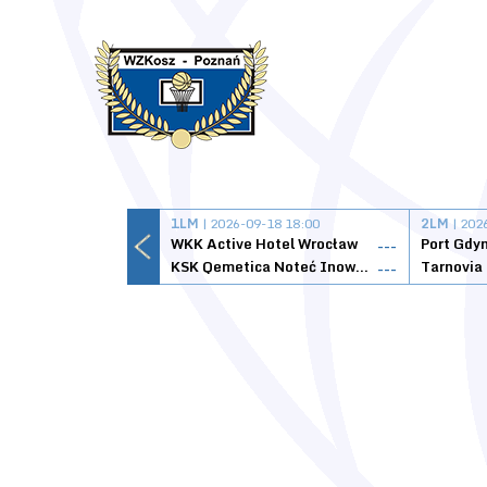
1LM
| 2026-09-18 18:00
2LM
| 202
WKK Active Hotel Wrocław
Port Gdy
---
KSK Qemetica Noteć Inowrocław
---