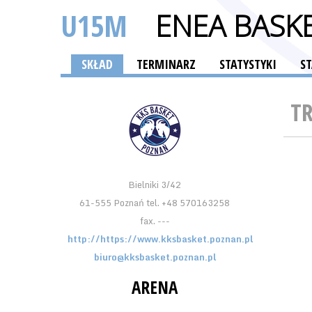
U15M
ENEA BASKE
SKŁAD
TERMINARZ
STATYSTYKI
S
T
Bielniki 3/42
61-555 Poznań tel. +48 570163258
fax. ---
http://https://www.kksbasket.poznan.pl
biuro@kksbasket.poznan.pl
ARENA