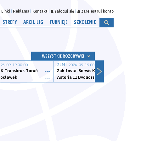
Linki
Reklama
Kontakt
Zaloguj się
Zarejestruj konto
STREFY
ARCH. LIG
TURNIEJE
SZKOLENIE
WSZYSTKIE ROZGRYWKI
026-09-19 00:00
2LM
| 2026-09-19 00:00
2LM
|
K Transbruk Toruń
Żak Insta-Serwis Koszalin
Energ
---
---
ocławek
Astoria II Bydgoszcz
Sklep
---
---