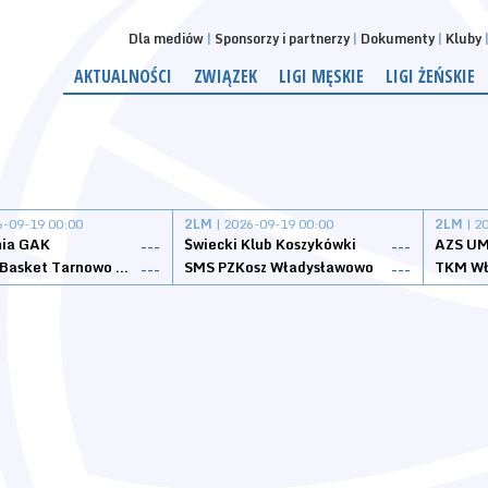
Dla mediów
Sponsorzy i partnerzy
Dokumenty
Kluby
AKTUALNOŚCI
ZWIĄZEK
LIGI MĘSKIE
LIGI ŻEŃSKIE
6-09-19 00:00
2LM
| 2026-09-19 00:00
2LM
| 2
nia GAK
Świecki Klub Koszykówki
AZS UM
---
---
Tarnovia Basket Tarnowo Podgórne
SMS PZKosz Władysławowo
TKM Wł
---
---