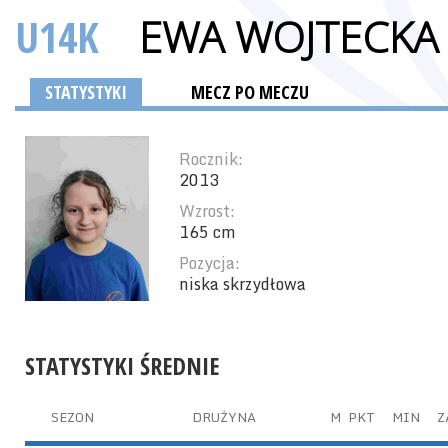
U14K
EWA WOJTECKA
STATYSTYKI
MECZ PO MECZU
Rocznik:
2013
Wzrost:
165 cm
Pozycja:
niska skrzydłowa
STATYSTYKI ŚREDNIE
SEZON
DRUŻYNA
M
PKT
MIN
Z