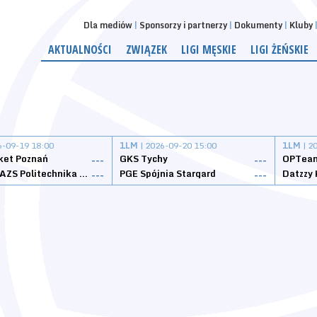
Dla mediów
Sponsorzy i partnerzy
Dokumenty
Kluby
AKTUALNOŚCI
ZWIĄZEK
LIGI MĘSKIE
LIGI ŻEŃSKIE
6-09-19 18:00
1LM
| 2026-09-20 15:00
1LM
| 2
ket Poznań
GKS Tychy
OPTeam
---
---
Weegree AZS Politechnika Opolska
PGE Spójnia Stargard
---
---