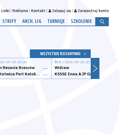
Linki
Reklama
Kontakt
Zaloguj się
Zarejestruj konto
STREFY
ARCH. LIG
TURNIEJE
SZKOLENIE
WSZYSTKIE ROZGRYWKI
026-09-20 18:00
BLK
| 2026-09-26 00:00
BLK
| 
 Resovia Rzeszów
Widzew
Wisła
---
---
Datzzy Kotwica Port Kołobrzeg
KSSSE Enea AJP Gorzów Wielkopolski
1KS Ś
---
---