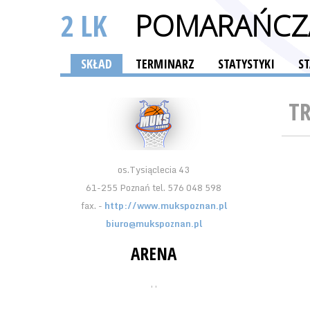
2 LK
POMARAŃCZA
SKŁAD
TERMINARZ
STATYSTYKI
S
T
os.Tysiąclecia 43
61-255 Poznań tel. 576 048 598
fax. -
http://www.mukspoznan.pl
biuro@mukspoznan.pl
ARENA
, ,