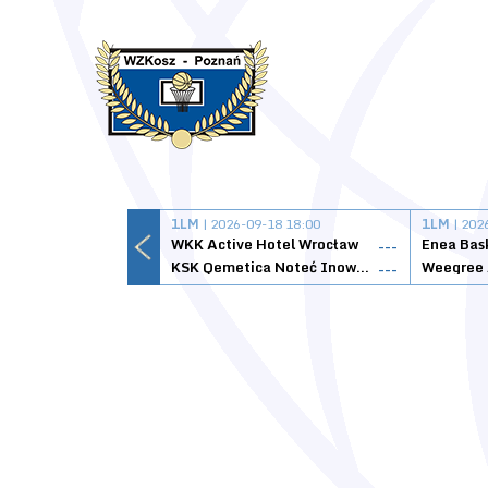
1LM
| 2026-09-18 18:00
1LM
| 202
WKK Active Hotel Wrocław
Enea Bas
---
KSK Qemetica Noteć Inowrocław
---