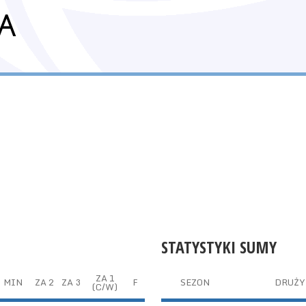
A
STATYSTYKI SUMY
ZA 1
MIN
ZA 2
ZA 3
F
SEZON
DRUŻY
(C/W)