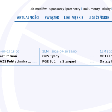
Dla mediów
Sponsorzy i partnerzy
Dokumenty
Kluby
AKTUALNOŚCI
ZWIĄZEK
LIGI MĘSKIE
LIGI ŻEŃSKIE
6-09-19 18:00
1LM
| 2026-09-20 15:00
1LM
| 2
ket Poznań
GKS Tychy
OPTeam
---
---
Weegree AZS Politechnika Opolska
PGE Spójnia Stargard
---
---