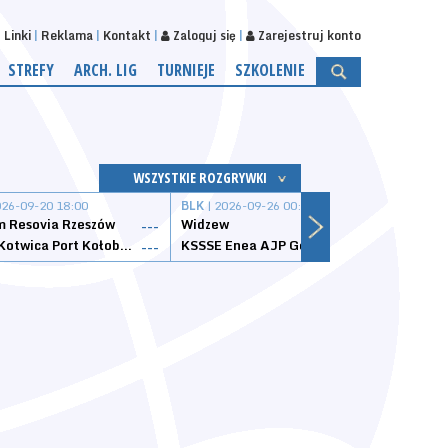
Linki
Reklama
Kontakt
Zaloguj się
Zarejestruj konto
STREFY
ARCH. LIG
TURNIEJE
SZKOLENIE
WSZYSTKIE ROZGRYWKI
026-09-20 18:00
BLK
| 2026-09-26 00:00
BLK
| 
 Resovia Rzeszów
Widzew
Wisła
---
---
Datzzy Kotwica Port Kołobrzeg
KSSSE Enea AJP Gorzów Wielkopolski
1KS Ś
---
---