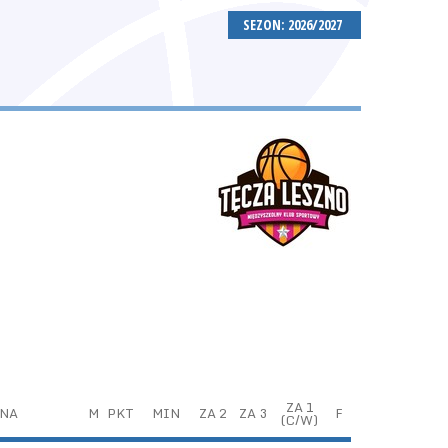
SEZON: 2026/2027
ZA 1
NA
M
PKT
MIN
ZA 2
ZA 3
F
(C/W)