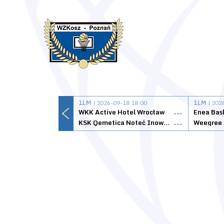
1LM
| 2026-09-18 18:00
1LM
| 202
WKK Active Hotel Wrocław
Enea Bas
---
KSK Qemetica Noteć Inowrocław
---