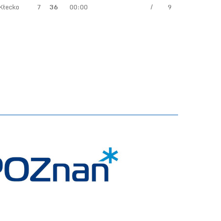
Kłecko
7
36
00:00
/
9