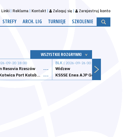
Linki
Reklama
Kontakt
Zaloguj się
Zarejestruj konto
STREFY
ARCH. LIG
TURNIEJE
SZKOLENIE
WSZYSTKIE ROZGRYWKI
026-09-20 18:00
BLK
| 2026-09-26 00:00
BLK
| 
 Resovia Rzeszów
Widzew
Wisła
---
---
Datzzy Kotwica Port Kołobrzeg
KSSSE Enea AJP Gorzów Wielkopolski
1KS Ś
---
---