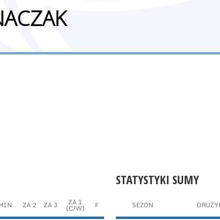
NACZAK
STATYSTYKI SUMY
ZA 1
MIN
ZA 2
ZA 3
F
SEZON
DRUŻY
(C/W)