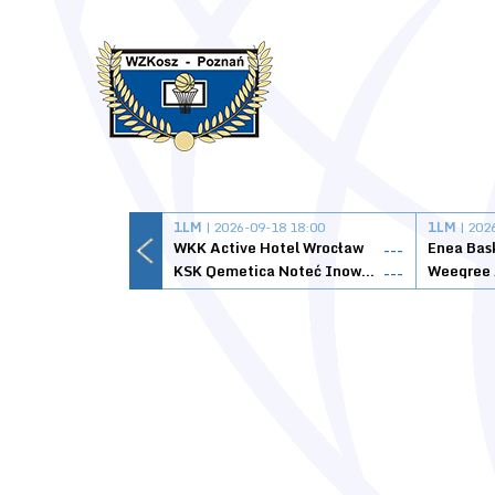
1LM
| 2026-09-18 18:00
1LM
| 202
WKK Active Hotel Wrocław
Enea Bas
---
KSK Qemetica Noteć Inowrocław
---