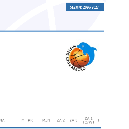
SEZON: 2026/2027
ZA 1
NA
M
PKT
MIN
ZA 2
ZA 3
F
(C/W)