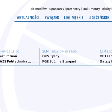
Dla mediów
Sponsorzy i partnerzy
Dokumenty
Kluby
AKTUALNOŚCI
ZWIĄZEK
LIGI MĘSKIE
LIGI ŻEŃSKIE
6-09-19 18:00
1LM
| 2026-09-20 15:00
1LM
| 2
ket Poznań
GKS Tychy
OPTeam
---
---
Weegree AZS Politechnika Opolska
PGE Spójnia Stargard
---
---