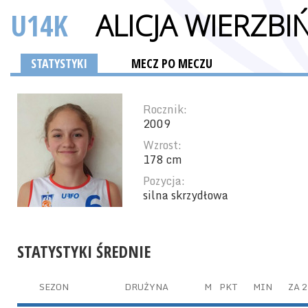
U14K
ALICJA WIERZBI
STATYSTYKI
MECZ PO MECZU
Rocznik:
2009
Wzrost:
178 cm
Pozycja:
silna skrzydłowa
STATYSTYKI ŚREDNIE
SEZON
DRUŻYNA
M
PKT
MIN
ZA 2