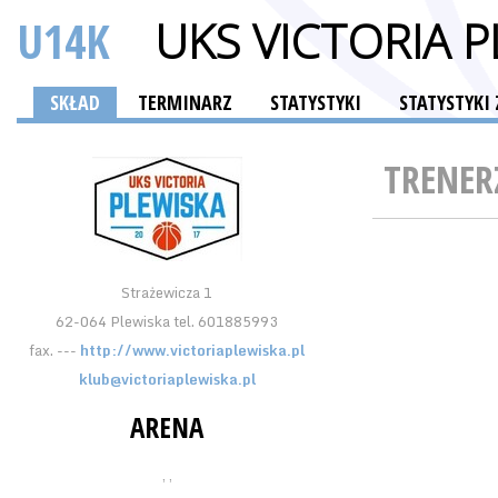
U14K
UKS VICTORIA 
SKŁAD
TERMINARZ
STATYSTYKI
STATYSTYKI
TRENER
Strażewicza 1
62-064 Plewiska tel. 601885993
fax. ---
http://www.victoriaplewiska.pl
klub@victoriaplewiska.pl
ARENA
, ,