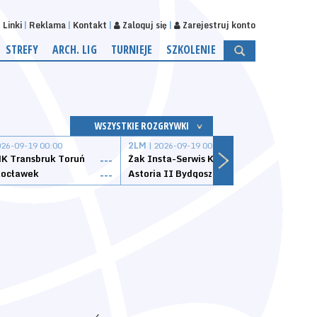
Linki
Reklama
Kontakt
Zaloguj się
Zarejestruj konto
STREFY
ARCH. LIG
TURNIEJE
SZKOLENIE
WSZYSTKIE ROZGRYWKI
026-09-19 00:00
2LM
| 2026-09-19 00:00
2LM
|
K Transbruk Toruń
Żak Insta-Serwis Koszalin
Energ
---
---
ocławek
Astoria II Bydgoszcz
Sklep
---
---