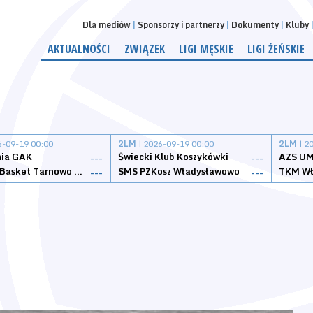
Dla mediów
Sponsorzy i partnerzy
Dokumenty
Kluby
AKTUALNOŚCI
ZWIĄZEK
LIGI MĘSKIE
LIGI ŻEŃSKIE
6-09-19 00:00
2LM
| 2026-09-19 00:00
2LM
| 2
nia GAK
Świecki Klub Koszykówki
AZS UM
---
---
Tarnovia Basket Tarnowo Podgórne
SMS PZKosz Władysławowo
TKM Wł
---
---