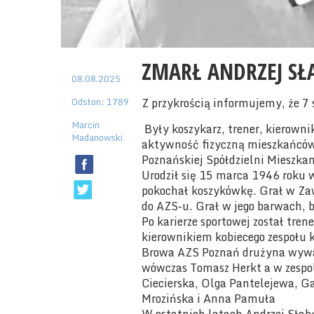
ZMARŁ ANDRZEJ SŁ
08.08.2025
Odsłon: 1789
Z przykrością informujemy, że 7 
Marcin
Były koszykarz, trener, kierowni
Madanowski
aktywność fizyczną mieszkańców 
Poznańskiej Spółdzielni Mieszkan
Urodził się 15 marca 1946 roku w
pokochał koszykówkę. Grał w Zawi
do AZS-u. Grał w jego barwach, 
Po karierze sportowej został tre
kierownikiem kobiecego zespołu 
Browa AZS Poznań drużyna wywal
wówczas Tomasz Herkt a w zespol
Ciecierska, Olga Pantelejewa, G
Mrozińska i Anna Pamuła