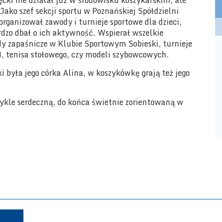
cki nie działał już w środowisku koszykarskim, ale
Jako szef sekcji sportu w Poznańskiej Spółdzielni
organizował zawody i turnieje sportowe dla dzieci,
ardzo dbał o ich aktywność. Wspierał wszelkie
dy zapaśnicze w Klubie Sportowym Sobieski, turnieje
M), tenisa stołowego, czy modeli szybowcowych.
i była jego córka Alina, w koszykówkę grają też jego
wykle serdeczną, do końca świetnie zorientowaną w