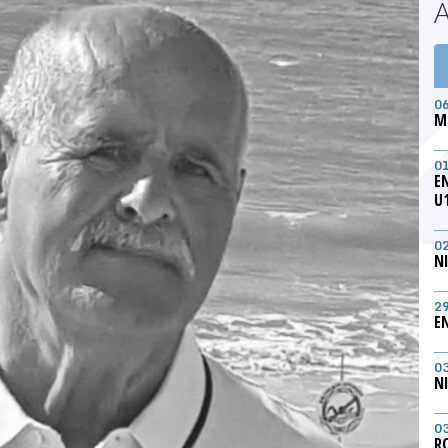
0
M
0
E
U
0
N
2
E
0
N
0
R