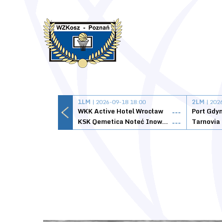
1LM
| 2026-09-18 18:00
2LM
| 202
WKK Active Hotel Wrocław
Port Gdy
---
KSK Qemetica Noteć Inowrocław
---