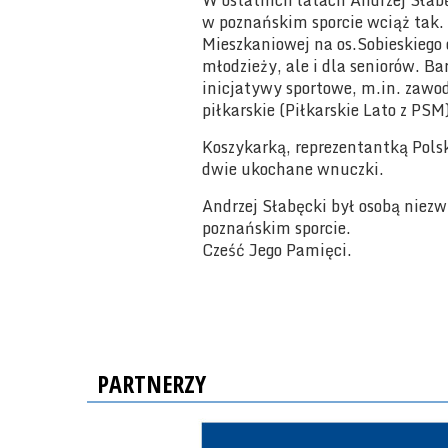
W ostatnich latach Andrzej Słabę
w poznańskim sporcie wciąż tak. 
Mieszkaniowej na os.Sobieskiego 
młodzieży, ale i dla seniorów. B
inicjatywy sportowe, m.in. zawo
piłkarskie (Piłkarskie Lato z PS
Koszykarką, reprezentantką Polsk
dwie ukochane wnuczki.
Andrzej Słabęcki był osobą niez
poznańskim sporcie.
Cześć Jego Pamięci.
PARTNERZY