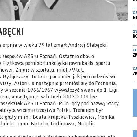
0
N
ABĘCKI
2
K
sierpnia w wieku 79 lat zmarł Andrzej Słabęcki.
0
Z
k zespołów AZS-u Poznań. Ostatnio dbał o
Piątkowa pełniąc funkcję kierownika ds. sportu
iowej. Zmarł w szpitalu, miał 79 lat.
0
Z
 Bydgoszczy. To tam, podobnie, jak jego rodzeństwo
szy, Astorii. a następnie przeniósł się do Poznania,
by w sezonie 1966/1967 wywalczyć awans do 1. Ligi.
nerem, a następnie, w latach 2003-2008 był
koszykarek AZS-u Poznań. M.in. gdy pod nazwą Stary
czyła wicemistrzostwo Polski. Trenerem był
e grały m.in.: Beata Krupska-Tyszkiewicz, Monika
abriela Toma, Natalia Trafimowa, Natalia