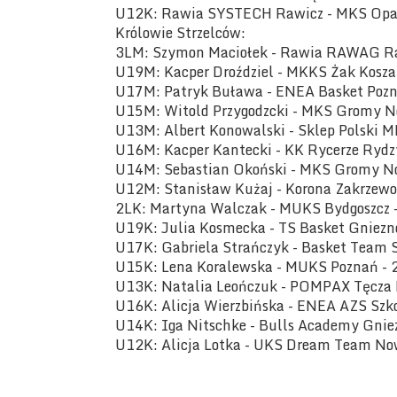
U12K: Rawia SYSTECH Rawicz - MKS Opa
Królowie Strzelców:
3LM: Szymon Maciołek - Rawia RAWAG Raw
U19M: Kacper Droździel - MKKS Żak Koszal
U17M: Patryk Buława - ENEA Basket Pozn
U15M: Witold Przygodzcki - MKS Gromy N
U13M: Albert Konowalski - Sklep Polski M
U16M: Kacper Kantecki - KK Rycerze Rydz
U14M: Sebastian Okoński - MKS Gromy No
U12M: Stanisław Kużaj - Korona Zakrzewo 
2LK: Martyna Walczak - MUKS Bydgoszcz -
U19K: Julia Kosmecka - TS Basket Gniezno
U17K: Gabriela Strańczyk - Basket Team S
U15K: Lena Koralewska - MUKS Poznań - 2
U13K: Natalia Leończuk - POMPAX Tęcza L
U16K: Alicja Wierzbińska - ENEA AZS Szko
U14K: Iga Nitschke - Bulls Academy Gniez
U12K: Alicja Lotka - UKS Dream Team No