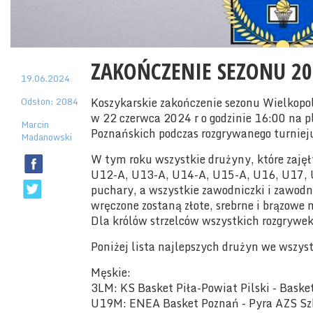
ZAKOŃCZENIE SEZONU 20
19.06.2024
Odsłon: 2084
Koszykarskie zakończenie sezonu Wielkopo
w 22 czerwca 2024 r o godzinie 16:00 na
Marcin
Poznańskich podczas rozgrywanego turniej
Madanowski
W tym roku wszystkie drużyny, które zajęł
U12-A, U13-A, U14-A, U15-A, U16, U17, 
puchary, a wszystkie zawodniczki i zawod
wręczone zostaną złote, srebrne i brązowe 
Dla królów strzelców wszystkich rozgrywek
Poniżej lista najlepszych drużyn we wszyst
Męskie:
3LM: KS Basket Piła-Powiat Pilski - Bask
U19M: ENEA Basket Poznań - Pyra AZS Sz