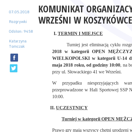
KOMUNIKAT ORGANIZACY
07.05.2018
WRZEŚNI W KOSZYKÓWCE
Rozgrywki
Odsłon: 9458
I.
TERMIN I MIEJSCE
Katarzyna
Turniej jest eliminacją cyklu roz
Tomczak
2018 w kategorii OPEN MĘŻCZ
WIELKOPOLSKI w kategorii U-14 dz
maja 2018 roku, od godziny 10:00
, na 
przy ul. Słowackiego 41 we Wrześni.
W przypadku niesprzyjających war
przeprowadzone w Hali Sportowej SSP Nr 
10:00.
II.
UCZESTNICY
Turniej w kategorii OPEN MĘŻ
Prawo gry mają wszyscy chętni urodzeni w 