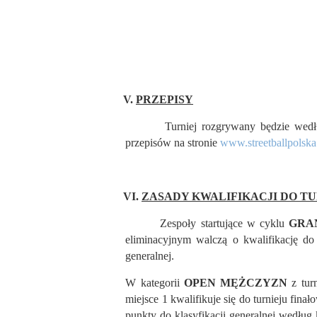
V.
PRZEPISY
Turniej rozgrywany będzie według p
przepisów na stronie
www.streetballpolska
VI.
ZASADY KWALIFIKACJI DO T
Zespoły startujące w cyklu
GRAN
eliminacyjnym walczą o kwalifikację do 
generalnej.
W kategorii
OPEN MĘŻCZYZN
z tur
miejsce 1 kwalifikuje się do turnieju fina
punkty do klasyfikacji generalnej według k