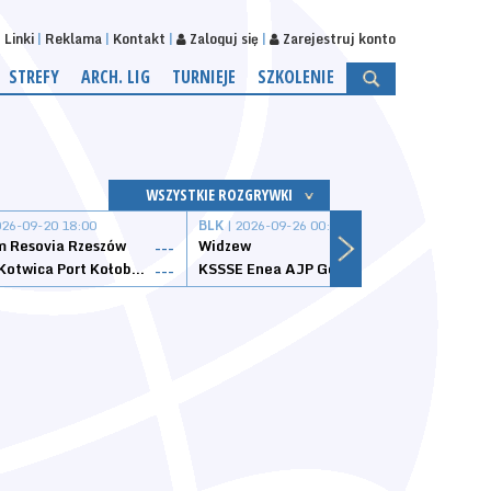
Linki
Reklama
Kontakt
Zaloguj się
Zarejestruj konto
STREFY
ARCH. LIG
TURNIEJE
SZKOLENIE
WSZYSTKIE ROZGRYWKI
026-09-20 18:00
BLK
| 2026-09-26 00:00
BLK
| 
 Resovia Rzeszów
Widzew
Wisła
---
---
Datzzy Kotwica Port Kołobrzeg
KSSSE Enea AJP Gorzów Wielkopolski
1KS Ś
---
---