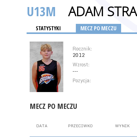
U13M
ADAM STR
STATYSTYKI
MECZ PO MECZU
Rocznik:
2012
Wzrost:
---
Pozycja:
MECZ PO MECZU
DATA
PRZECIWKO
WYNIK