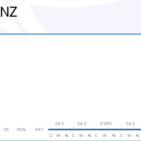
ANZ
ZA 2
ZA 3
Z GRY
ZA 1
S5
MIN
PKT
C
W
%
C
W
%
C
W
%
C
W
%