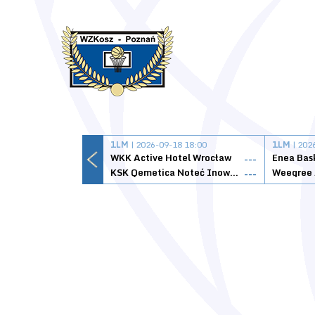
1LM
| 2026-09-18 18:00
1LM
| 202
WKK Active Hotel Wrocław
Enea Bas
---
KSK Qemetica Noteć Inowrocław
---