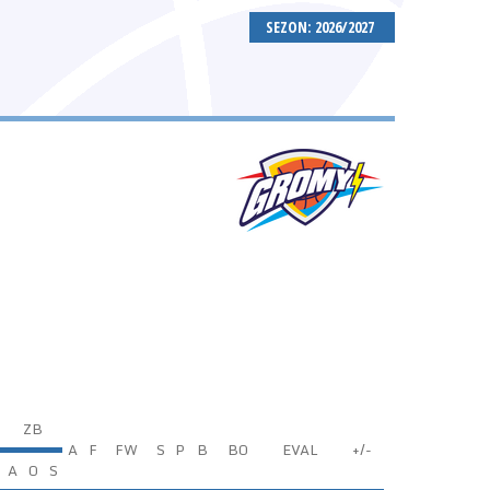
SEZON: 2026/2027
ZB
A
F
FW
S
P
B
BO
EVAL
+/-
A
O
S