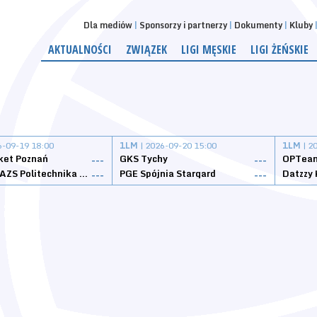
Dla mediów
Sponsorzy i partnerzy
Dokumenty
Kluby
AKTUALNOŚCI
ZWIĄZEK
LIGI MĘSKIE
LIGI ŻEŃSKIE
6-09-19 18:00
1LM
| 2026-09-20 15:00
1LM
| 2
ket Poznań
GKS Tychy
OPTeam
---
---
Weegree AZS Politechnika Opolska
PGE Spójnia Stargard
---
---