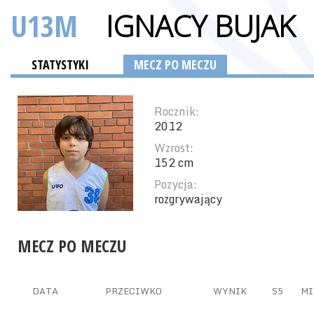
U13M
IGNACY BUJAK
STATYSTYKI
MECZ PO MECZU
Rocznik:
2012
Wzrost:
152 cm
Pozycja:
rozgrywający
MECZ PO MECZU
DATA
PRZECIWKO
WYNIK
S5
MI