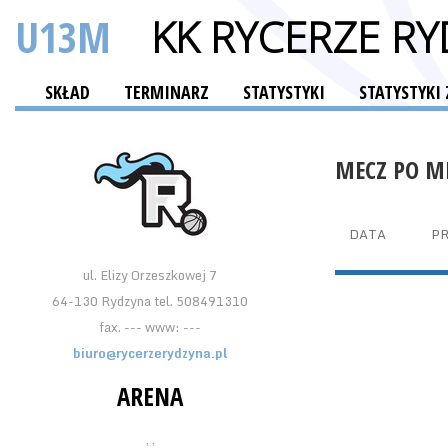
U13M
KK RYCERZE R
SKŁAD
TERMINARZ
STATYSTYKI
STATYSTYK
MECZ PO M
DATA
P
ul. Elizy Orzeszkowej 7
64-130 Rydzyna tel. 508491310
fax. --- www: ---
biuro@rycerzerydzyna.pl
ARENA
, ,