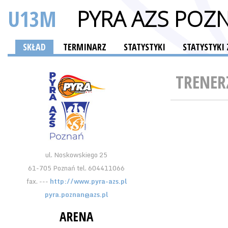
U13M
PYRA AZS POZ
SKŁAD
TERMINARZ
STATYSTYKI
STATYSTYK
TRENER
ul. Noskowskiego 25
61-705 Poznań tel. 604411066
fax. ---
http://www.pyra-azs.pl
pyra.poznan@azs.pl
ARENA