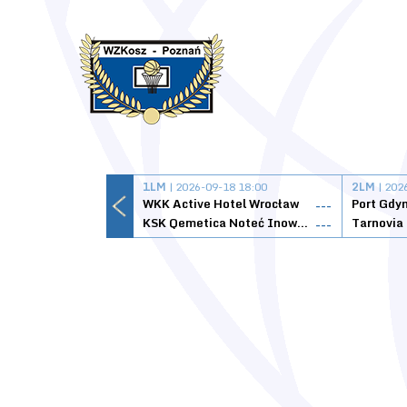
1LM
| 2026-09-18 18:00
2LM
| 202
WKK Active Hotel Wrocław
Port Gdy
---
KSK Qemetica Noteć Inowrocław
---