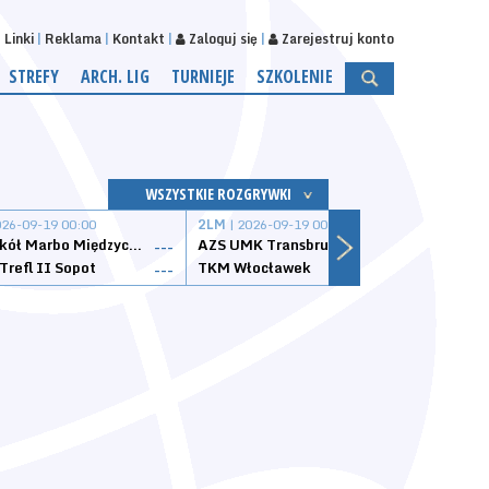
Linki
Reklama
Kontakt
Zaloguj się
Zarejestruj konto
STREFY
ARCH. LIG
TURNIEJE
SZKOLENIE
WSZYSTKIE ROZGRYWKI
026-09-19 00:00
2LM
| 2026-09-19 00:00
2LM
|
MKS Sokół Marbo Międzychód
AZS UMK Transbruk Toruń
Żak I
---
---
Trefl II Sopot
TKM Włocławek
Astor
---
---