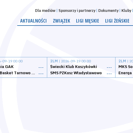
Dla mediów
Sponsorzy i partnerzy
Dokumenty
Kluby
AKTUALNOŚCI
ZWIĄZEK
LIGI MĘSKIE
LIGI ŻEŃSKIE
6-09-19 00:00
2LM
| 2026-09-19 00:00
2LM
| 2
nia GAK
Świecki Klub Koszykówki
---
---
Tarnovia Basket Tarnowo Podgórne
SMS PZKosz Władysławowo
Energa 
---
---