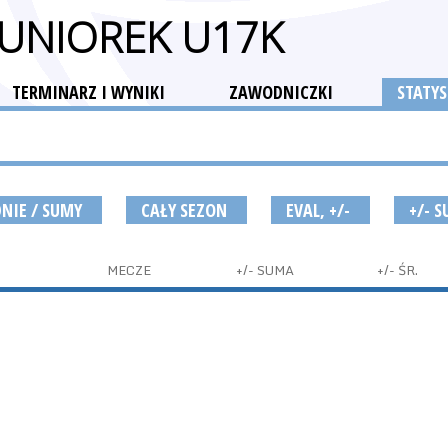
JUNIOREK U17K
TERMINARZ I WYNIKI
ZAWODNICZKI
STATYS
DNIE / SUMY
CAŁY SEZON
EVAL, +/-
+/- 
MECZE
+/- SUMA
+/- ŚR.