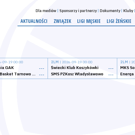
Dla mediów
Sponsorzy i partnerzy
Dokumenty
Kluby
AKTUALNOŚCI
ZWIĄZEK
LIGI MĘSKIE
LIGI ŻEŃSKIE
6-09-19 00:00
2LM
| 2026-09-19 00:00
2LM
| 2
nia GAK
Świecki Klub Koszykówki
---
---
Tarnovia Basket Tarnowo Podgórne
SMS PZKosz Władysławowo
Energa 
---
---