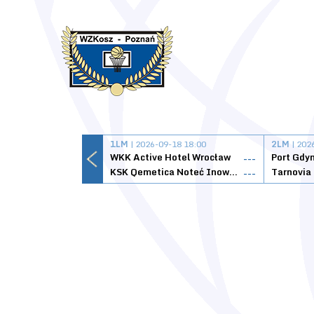
1LM
| 2026-09-18 18:00
2LM
| 202
WKK Active Hotel Wrocław
Port Gdy
---
KSK Qemetica Noteć Inowrocław
---