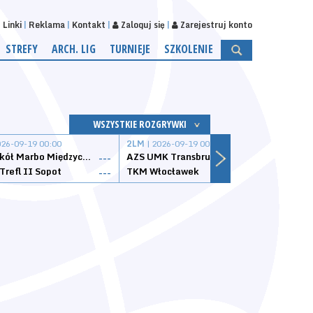
Linki
Reklama
Kontakt
Zaloguj się
Zarejestruj konto
STREFY
ARCH. LIG
TURNIEJE
SZKOLENIE
WSZYSTKIE ROZGRYWKI
026-09-19 00:00
2LM
| 2026-09-19 00:00
2LM
|
MKS Sokół Marbo Międzychód
AZS UMK Transbruk Toruń
Żak I
---
---
Trefl II Sopot
TKM Włocławek
Astor
---
---