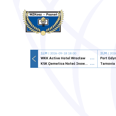
1LM
| 2026-09-18 18:00
2LM
| 202
WKK Active Hotel Wrocław
Port Gdy
---
KSK Qemetica Noteć Inowrocław
---