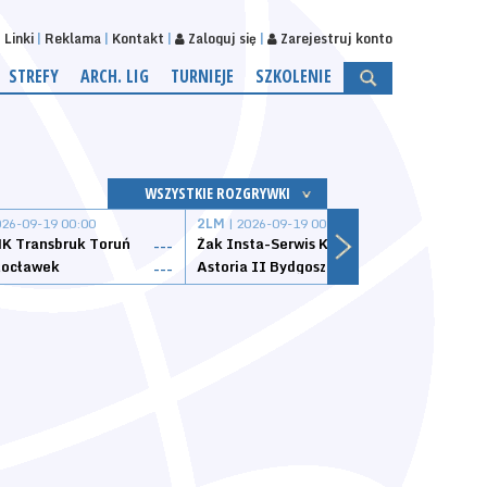
Linki
Reklama
Kontakt
Zaloguj się
Zarejestruj konto
STREFY
ARCH. LIG
TURNIEJE
SZKOLENIE
WSZYSTKIE ROZGRYWKI
026-09-19 00:00
2LM
| 2026-09-19 00:00
2LM
|
K Transbruk Toruń
Żak Insta-Serwis Koszalin
Energ
---
---
ocławek
Astoria II Bydgoszcz
Sklep
---
---