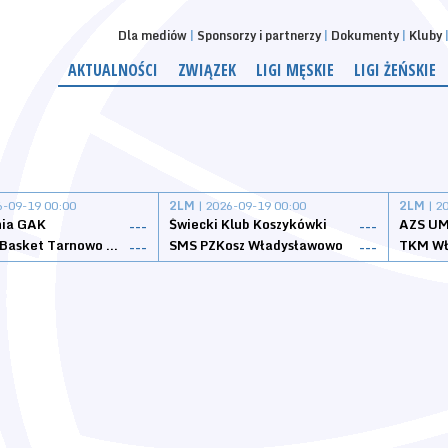
Dla mediów
Sponsorzy i partnerzy
Dokumenty
Kluby
AKTUALNOŚCI
ZWIĄZEK
LIGI MĘSKIE
LIGI ŻEŃSKIE
6-09-19 00:00
2LM
| 2026-09-19 00:00
2LM
| 2
nia GAK
Świecki Klub Koszykówki
AZS UM
---
---
Tarnovia Basket Tarnowo Podgórne
SMS PZKosz Władysławowo
TKM Wł
---
---