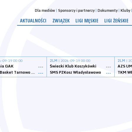
Dla mediów
Sponsorzy i partnerzy
Dokumenty
Kluby
AKTUALNOŚCI
ZWIĄZEK
LIGI MĘSKIE
LIGI ŻEŃSKIE
6-09-19 00:00
2LM
| 2026-09-19 00:00
2LM
| 2
nia GAK
Świecki Klub Koszykówki
AZS UM
---
---
Tarnovia Basket Tarnowo Podgórne
SMS PZKosz Władysławowo
TKM Wł
---
---