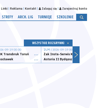
Linki
Reklama
Kontakt
Zaloguj się
Zarejestruj konto
STREFY
ARCH. LIG
TURNIEJE
SZKOLENIE
WSZYSTKIE ROZGRYWKI
026-09-19 00:00
2LM
| 2026-09-19 00:00
2LM
|
K Transbruk Toruń
Żak Insta-Serwis Koszalin
Energ
---
---
ocławek
Astoria II Bydgoszcz
Sklep
---
---