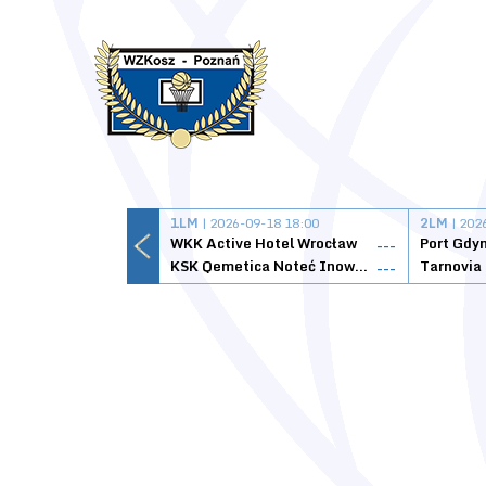
1LM
| 2026-09-18 18:00
2LM
| 202
WKK Active Hotel Wrocław
Port Gdy
---
KSK Qemetica Noteć Inowrocław
---