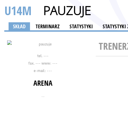
U14M
PAUZUJE
SKŁAD
TERMINARZ
STATYSTYKI
STATYSTYK
TRENER
tel. ---
fax. --- www: ---
e-mail: ---
ARENA
, ,