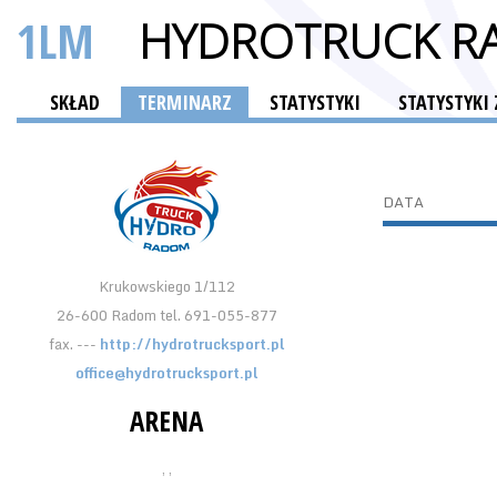
1LM
HYDROTRUCK R
SKŁAD
TERMINARZ
STATYSTYKI
STATYSTYK
DATA
Krukowskiego 1/112
26-600 Radom tel. 691-055-877
fax. ---
http://hydrotrucksport.pl
office@hydrotrucksport.pl
ARENA
, ,