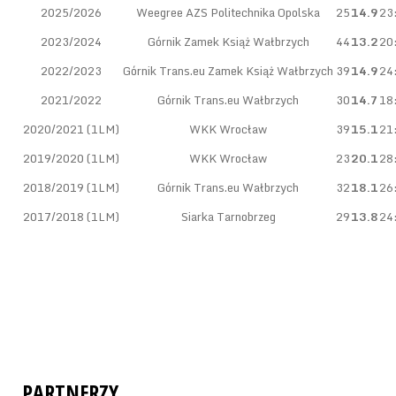
2025/2026
Weegree AZS Politechnika Opolska
25
14.9
23
2023/2024
Górnik Zamek Książ Wałbrzych
44
13.2
20
2022/2023
Górnik Trans.eu Zamek Książ Wałbrzych
39
14.9
24
2021/2022
Górnik Trans.eu Wałbrzych
30
14.7
18
2020/2021 (1LM)
WKK Wrocław
39
15.1
21
2019/2020 (1LM)
WKK Wrocław
23
20.1
28
2018/2019 (1LM)
Górnik Trans.eu Wałbrzych
32
18.1
26
2017/2018 (1LM)
Siarka Tarnobrzeg
29
13.8
24
PARTNERZY