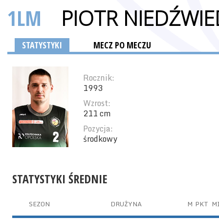
1LM
PIOTR NIEDŹWIE
STATYSTYKI
MECZ PO MECZU
Rocznik:
1993
Wzrost:
211 cm
Pozycja:
środkowy
STATYSTYKI ŚREDNIE
SEZON
DRUŻYNA
M
PKT
M