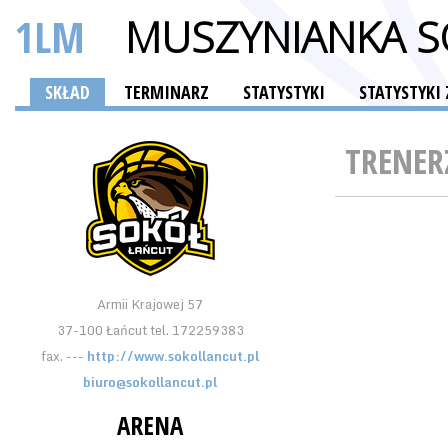
1LM
MUSZYNIANKA S
SKŁAD
TERMINARZ
STATYSTYKI
STATYSTYK
TRENER
Armii Krajowej 57
37-100 Łańcut tel. 172259383
fax. ---
http://www.sokollancut.pl
biuro@sokollancut.pl
ARENA